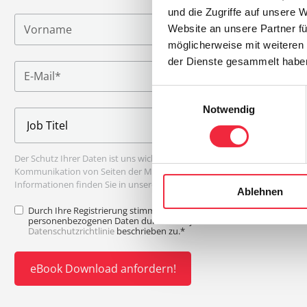
und die Zugriffe auf unsere 
Website an unsere Partner fü
möglicherweise mit weiteren
der Dienste gesammelt habe
E
Notwendig
i
n
w
Der Schutz Ihrer Daten ist uns wichtig. Sie können sich jederzeit von jegl
i
Kommunikation von Seiten der Merzljak W/V GmbH abmelden. Weitere
l
Informationen finden Sie in unserer
Datenschutzerklärung
.
Ablehnen
l
i
Durch Ihre Registrierung stimmen Sie der Verarbeitung Ihrer
personenbezogenen Daten durch Merzljak W/V GmbH wie in der
g
Datenschutzrichtlinie
beschrieben zu.
*
u
n
g
s
a