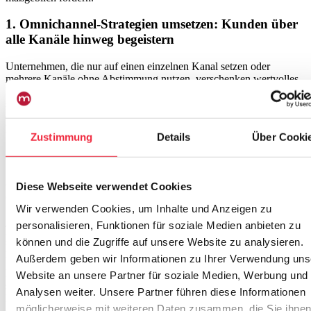
1. Omnichannel-Strategien umsetzen: Kunden über
alle Kanäle hinweg begeistern
Unternehmen, die nur auf einen einzelnen Kanal setzen oder
mehrere Kanäle ohne Abstimmung nutzen, verschenken wertvolles
Potenzial. Ein Omnichannel-Ansatz sorgt dafür, dass alle Kanäle –
sowohl online als auch offline – optimal ineinandergreifen. So bleibt
das Kundenerlebnis über sämtliche Kontaktpunkte hinweg
konsistent, was die Kundenbindung erheblich stärkt. Laut einer
Zustimmung
Details
Über Cooki
Studie von Softtek können Unternehmen mit Omnichannel-
Strategien bis zu 89 % ihrer Kunden langfristig halten.
2. Kunden individuell ansprechen: Mehr Relevanz
Diese Webseite verwendet Cookies
durch personalisierte Interaktionen
Wir verwenden Cookies, um Inhalte und Anzeigen zu
Jede Kundeninteraktion, ob Website-Besuch, Online-Einkauf oder
personalisieren, Funktionen für soziale Medien anbieten zu
persönliches Gespräch, liefert wertvolle Kundendaten. Werden diese
können und die Zugriffe auf unsere Website zu analysieren.
kanalübergreifend gesammelt, können Marketing- und
Außerdem geben wir Informationen zu Ihrer Verwendung uns
Vertriebsmaßnahmen gezielt personalisiert werden. So erhalten
Kunden Angebote, die exakt auf ihre Bedürfnisse zugeschnitten
Website an unsere Partner für soziale Medien, Werbung und
sind. Das steigert die Relevanz der Kommunikation, verbessert die
Analysen weiter. Unsere Partner führen diese Informationen
Kundenbindung und erhöht die Conversion-Rate. Ein Tech Stack,
möglicherweise mit weiteren Daten zusammen, die Sie ihne
der Data Analytics Tools und ein CRM-System wie z.B.
HubSpot