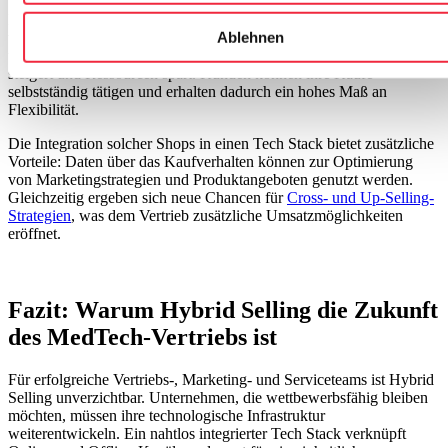
Für hybride Vertriebsmodelle sind digitale Self-Service-Angebote,
Ablehnen
wie Online-Shops, unverzichtbar. Diese Angebote automatisieren
und standardisieren Kaufprozesse, was die Effizienz im Vertrieb
steigert und Ressourcen spart. Kunden können ihre Käufe
selbstständig tätigen und erhalten dadurch ein hohes Maß an
Flexibilität.
Die Integration solcher Shops in einen Tech Stack bietet zusätzliche
Vorteile: Daten über das Kaufverhalten können zur Optimierung
von Marketingstrategien und Produktangeboten genutzt werden.
Gleichzeitig ergeben sich neue Chancen für
Cross- und Up-Selling-
Strategien
, was dem Vertrieb zusätzliche Umsatzmöglichkeiten
eröffnet.
Fazit: Warum Hybrid Selling die Zukunft
des MedTech-Vertriebs ist
Für erfolgreiche Vertriebs-, Marketing- und Serviceteams ist Hybrid
Selling unverzichtbar. Unternehmen, die wettbewerbsfähig bleiben
möchten, müssen ihre technologische Infrastruktur
weiterentwickeln. Ein nahtlos integrierter Tech Stack verknüpft