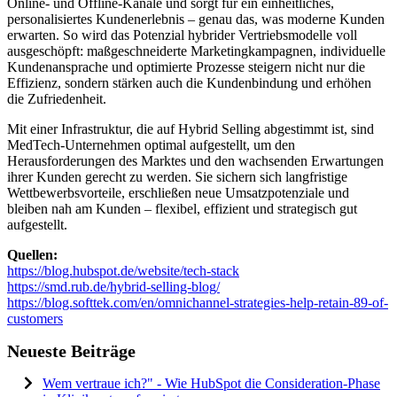
Online- und Offline-Kanäle und sorgt für ein einheitliches,
personalisiertes Kundenerlebnis – genau das, was moderne Kunden
erwarten. So wird das Potenzial hybrider Vertriebsmodelle voll
ausgeschöpft: maßgeschneiderte Marketingkampagnen, individuelle
Kundenansprache und optimierte Prozesse steigern nicht nur die
Effizienz, sondern stärken auch die Kundenbindung und erhöhen
die Zufriedenheit.
Mit einer Infrastruktur, die auf Hybrid Selling abgestimmt ist, sind
MedTech-Unternehmen optimal aufgestellt, um den
Herausforderungen des Marktes und den wachsenden Erwartungen
ihrer Kunden gerecht zu werden. Sie sichern sich langfristige
Wettbewerbsvorteile, erschließen neue Umsatzpotenziale und
bleiben nah am Kunden – flexibel, effizient und strategisch gut
aufgestellt.
Quellen:
https://blog.hubspot.de/website/tech-stack
https://smd.rub.de/hybrid-selling-blog/
https://blog.softtek.com/en/omnichannel-strategies-help-retain-89-of-
customers
Neueste Beiträge
Wem vertraue ich?" - Wie HubSpot die Consideration-Phase