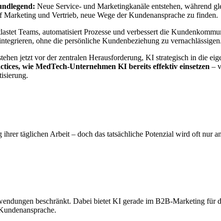
undlegend:
Neue Service- und Marketingkanäle entstehen, während gle
uf Marketing und Vertrieb, neue Wege der Kundenansprache zu finden.
ntlastet Teams, automatisiert Prozesse und verbessert die Kundenkommun
e integrieren, ohne die persönliche Kundenbeziehung zu vernachlässigen
n jetzt vor der zentralen Herausforderung, KI strategisch in die eige
actices, wie MedTech-Unternehmen KI bereits effektiv einsetzen
– v
isierung.
ihrer täglichen Arbeit – doch das tatsächliche Potenzial wird oft nur 
Anwendungen beschränkt. Dabei bietet KI gerade im B2B-Marketing für 
e Kundenansprache.