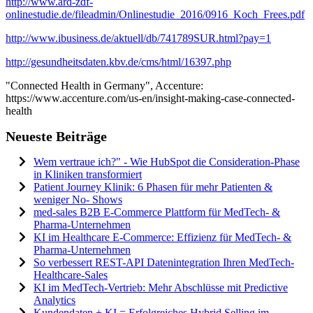
http://www.ard-zdf-
onlinestudie.de/fileadmin/Onlinestudie_2016/0916_Koch_Frees.pdf
http://www.ibusiness.de/aktuell/db/741789SUR.html?pay=1
http://gesundheitsdaten.kbv.de/cms/html/16397.php
"Connected Health in Germany", Accenture:
https://www.accenture.com/us-en/insight-making-case-connected-
health
Neueste Beiträge
Wem vertraue ich?" - Wie HubSpot die Consideration-Phase
in Kliniken transformiert
Patient Journey Klinik: 6 Phasen für mehr Patienten &
weniger No- Shows
med-sales B2B E-Commerce Plattform für MedTech- &
Pharma-Unternehmen
KI im Healthcare E-Commerce: Effizienz für MedTech- &
Pharma-Unternehmen
So verbessert REST-API Datenintegration Ihren MedTech-
Healthcare-Sales
KI im MedTech-Vertrieb: Mehr Abschlüsse mit Predictive
Analytics
Kundendaten + KI = Erfolgreiches Hybrid Selling im