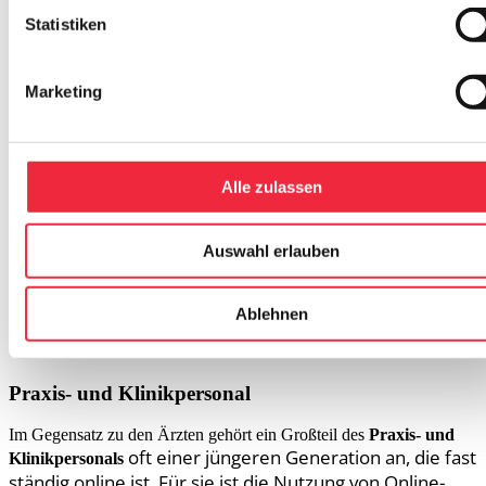
Statistiken
Marketing
Alle zulassen
Ein weiterer Grund: IT- und Netzwerktechnik haben im ersten
Gesundheitsmarkt, also in Krankenhäusern, bei Krankenkassen und
Auswahl erlauben
in Arztpraxen schlicht noch eine eher untergeordnete Bedeutung.
Hinzu kommen die Skepsis gegenüber der zentralen Speicherung
von Patientendaten und fehlende Standards für den Datenaustausch.
Ablehnen
Alles Faktoren, die die Entwicklung verzögern.
Praxis- und Klinikpersonal
Im Gegensatz zu den Ärzten gehört ein Großteil des
Praxis- und
oft einer jüngeren Generation an, die fast
Klinikpersonals
ständig online ist. Für sie ist die Nutzung von Online-