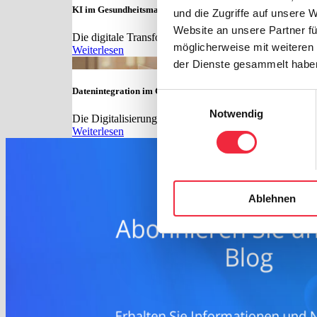
KI im Gesundheitsmarkt: Best Practices für Marketing und V
und die Zugriffe auf unsere 
Website an unsere Partner fü
Die digitale Transformation verändert den Gesundheit
möglicherweise mit weiteren
Weiterlesen
der Dienste gesammelt habe
Datenintegration im CRM: Best Practices zur Nutzung von 
Einwilligungsauswahl
Notwendig
Die Digitalisierung hat längst auch die Beschaffungs
Weiterlesen
Ablehnen