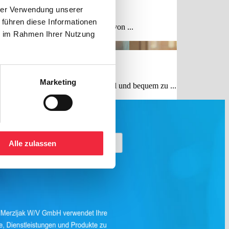
hrer Verwendung unserer
 führen diese Informationen
end gleichzeitig die Erwartungen von ...
ie im Rahmen Ihrer Nutzung
Marketing
line-Shops, um ihren Bedarf schnell und bequem zu ...
Alle zulassen