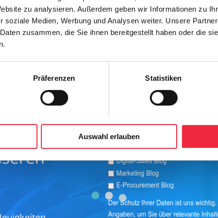
ertrieb
Website zu analysieren. Außerdem geben wir Informationen zu I
r soziale Medien, Werbung und Analysen weiter. Unsere Partner
smarkt grundlegend: Neue Service- und Marketingkanäle entstehen, währ
 Daten zusammen, die Sie ihnen bereitgestellt haben oder die s
n.
Kundendaten
Präferenzen
Statistiken
prozesse im Gesundheitsmarkt verändert. Immer mehr Kunden nutzen On
Auswahl erlauben