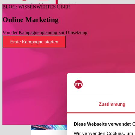
BLOG: WISSENWERTES ÜBER
Blogthemen auswählen
Online Marketing
Content Marketing
Digitalisierung
Von der Kampagnenplanung zur Umsetzung
E-Commerce
E-Procurement
Erste Kampagne starten
Healthcare Marketing
KI im Gesundheitsmarkt
Omnichannel
Online Marketing
Vertrieb Medizinprodukte
Zustimmung
Diese Webseite verwendet 
Wir verwenden Cookies, um I