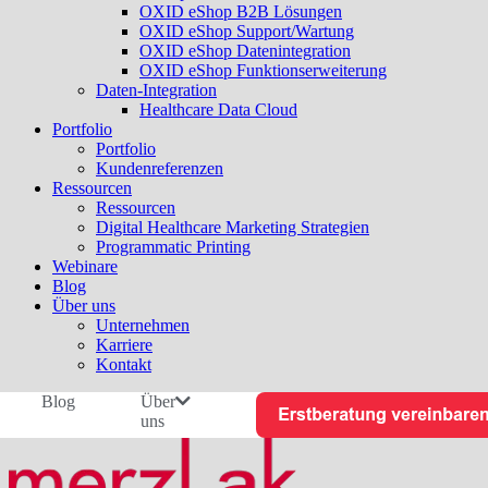
OXID eShop B2B Lösungen
OXID eShop Support/Wartung
OXID eShop Datenintegration
OXID eShop Funktionserweiterung
Daten-Integration
Healthcare Data Cloud
Portfolio
Portfolio
Kundenreferenzen
Ressourcen
Ressourcen
Digital Healthcare Marketing Strategien
Programmatic Printing
Webinare
Blog
Über uns
Unternehmen
Karriere
Kontakt
Blog
Über
uns