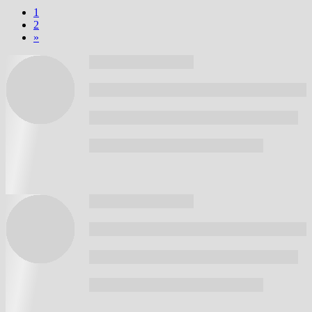
1
2
»