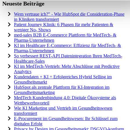
Neueste Beiträge
Wem vertraue ich?" - Wie HubSpot die Consideration-Phase
in Kliniken transformiert
Patient Journey Klinik: 6 Phasen für mehr Patienten &
weniger No- Shows
med-sales B2B E-Commerce Plattform für MedTech- &
Pharma-Unternehmen
KI im Healthcare E-Commerce: Effizienz für MedTech- &
Pharma-Unternehmen
So verbessert REST-API Datenintegration Ihren MedTech-
Healthcare-Sales
KI im MedTech-Vertrieb: Mehr Abschlüsse mit Predictive
Analytics
Kundendaten + KI = Erfolgreiches Hybrid Selling im
Gesundheitsmarkt
HubSpot als zentrale Plattform für KI-Integration im
Gesundheitsmarketing
MedTech Kundenbindung 4.0: Digitale Ökosysteme als
Wettbewerbsvorteil
Wie KI Marketing und Vertrieb im Gesundheitswesen
transformiert
E-Procurement im Gesundheitswesen: Ihr Schlüssel zum
digitalen Erfolg
Privacy by Design im Gesundheitsmarkt: DSGVO-konform