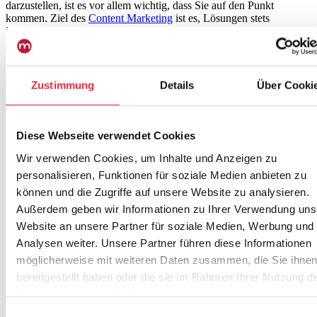
darzustellen, ist es vor allem wichtig, dass Sie auf den Punkt
kommen. Ziel des
Content Marketing
ist es, Lösungen stets
informativ und themenspezifisch zu formulieren und dabei klare
Worte zu finden. Halten Sie sich lieber
kurz und knapp
, anstatt
Ihre Inhalte mit überflüssigen Informationen zu strecken.
Besonders im Gesundheitsmarkt ist es wichtig, dass Sie
Zustimmung
Details
Über Cooki
medizinischen Fachjargon
verwenden, diesen jedoch nur so weit
einsetzen wie nötig. Ihre Kunden möchten keine weitere
wissenschaftliche Abhandlung lesen, sondern
kundenspezifische
Problemlösungen
erhalten. Finden Sie die
goldene Mitte
, indem Sie
Diese Webseite verwendet Cookies
auf Ihre Kunden eingehen.
Wir verwenden Cookies, um Inhalte und Anzeigen zu
Visuelle Elemente
eignen sich hervorragen zur
personalisieren, Funktionen für soziale Medien anbieten zu
Veranschaulichung komplexer Inhalte
. Versehen Sie Ihren
können und die Zugriffe auf unsere Website zu analysieren.
Content mit Infografiken oder Videos, um Ihre Aussagen zu
illustrieren und interessanter für Ihre Kunden zu gestalten.
Außerdem geben wir Informationen zu Ihrer Verwendung uns
Website an unsere Partner für soziale Medien, Werbung und
Analysen weiter. Unsere Partner führen diese Informationen
Content Marketing funktioniert auch im
möglicherweise mit weiteren Daten zusammen, die Sie ihne
Gesundheitswesen
bereitgestellt haben oder die sie im Rahmen Ihrer Nutzung d
Dienste gesammelt haben.
Überall, wo Probleme entstehen und Fragen aufkommen, kann
Einwilligungsauswahl