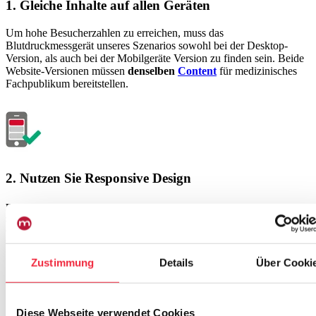
1. Gleiche Inhalte auf allen Geräten
Um hohe Besucherzahlen zu erreichen, muss das
Blutdruckmessgerät unseres Szenarios sowohl bei der Desktop-
Version, als auch bei der Mobilgeräte Version zu finden sein. Beide
Website-Versionen müssen
denselben
Content
für medizinisches
Fachpublikum bereitstellen.
2. Nutzen Sie Responsive Design
Es ist wichtig, dass potenzielle Kunden sich
sofort auf Ihrer Website
zurechtfinden
, ohne erst zoomen zu müssen. Responsive Design sorgt dafür,
dass die medizintechnischen Produkte Ihrer Website
auf allen Endgeräten
übersichtlich dargestellt werden.
Zustimmung
Details
Über Cooki
Diese Webseite verwendet Cookies