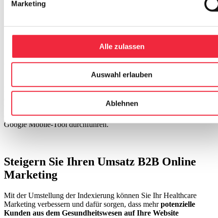
Marketing
Alle zulassen
5. Überprüfen Sie Ihr Crawling
Auswahl erlauben
Suchmaschinen nutzen Webcrawler zur Indexierung von Webseiten.
Die Mobile-Version Ihrer Website hat
Einfluss auf das Crawling
,
auch wenn die meisten Käufe über die Desktop-Version getätigt
Ablehnen
werden. Kontrollieren Sie, ob Ihre Website von Suchmaschinen
erkannt wird, indem Sie folgenden Test über das frei nutzbare
Google Mobile-Tool durchführen.
Steigern Sie Ihren Umsatz B2B Online
Marketing
Mit der Umstellung der Indexierung können Sie Ihr Healthcare
Marketing verbessern und dafür sorgen, dass mehr
potenzielle
Kunden aus dem Gesundheitswesen auf Ihre Website