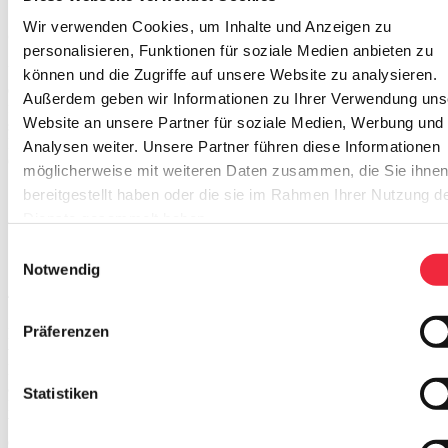
Wir verwenden Cookies, um Inhalte und Anzeigen zu
3. Größenverhältnisse Ihrer Inhalte anpassen
personalisieren, Funktionen für soziale Medien anbieten zu
Überprüfen Sie, ob die Schriftgröße benutzerfreundlich auf 12pt
können und die Zugriffe auf unsere Website zu analysieren.
eingestellt ist. Buttons, die beispielsweise zum Kauf eines Produkts
Außerdem geben wir Informationen zu Ihrer Verwendung uns
führen, sollten mit
einer einfachen Fingerbewegung
anklickbar
Website an unsere Partner für soziale Medien, Werbung und
sein. Das Größenverhältnis muss daher angepasst werden. Bilder
Ihrer Produkte sollten groß genug sein, sodass ein guter
Analysen weiter. Unsere Partner führen diese Informationen
Gesamteindruck vermittelt wird.
möglicherweise mit weiteren Daten zusammen, die Sie ihne
bereitgestellt haben oder die sie im Rahmen Ihrer Nutzung d
Dienste gesammelt haben.
Einwilligungsauswahl
Notwendig
4. Platzieren Sie Call-to-action Buttons
Präferenzen
Fügen Sie
Downloadbuttons
ein, um den Besuchern Ihrer Website
weitere nützliche Informationen zum Produkt zu bieten. Im Falle des
Blutdruckmessgerätes könnten Sie beispielsweise eine PDF-Datei
anbieten, welche die Wichtigkeit der verschiedenen
Statistiken
Manschettengrößern erläutert. Dadurch baut der potentielle Kunde
Vertrauen
zu Ihnen auf und entscheidet sich möglicherweise für
einen Kauf bei Ihnen.