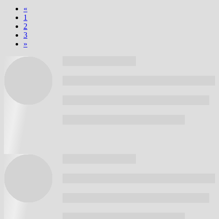
«
1
2
3
»